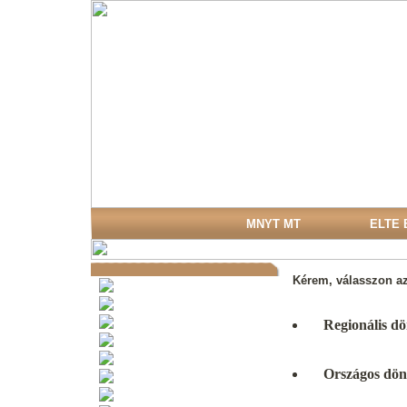
MNYT MT
ELTE 
Kérem, válasszon az
Versenykiírás 2024-re
Kapcsolat
Nevezés 2024
Regionális d
Versenyeredmények
Szabályzat 2024
Országos dö
Díjazott tanárok
Díjazott iskolák