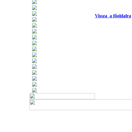
Támogatóink
Beszédtémák ÚJ!
Naptár ÚJ!
Vissza a főoldalra
Könyvajánló ÚJ!
A versenyről
A verseny értékelése
Vélemények a versenyről
A verseny anyaga
Gyakorlóanyagok
Hasznos oldalak
Jelentkezés a honlapon
Regisztráció hírlevélre
Oklevélminta
Emléklapminta
Hírek rólunk
Beszámoló 2023