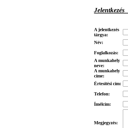
Jelentkezés
A jelentkezés
tárgya
:
Név
:
Foglalkozás
:
A m
unkahely
neve
:
A munkahely
címe:
Értesítési cím:
Telefon:
Ímélcím:
Megjegyzés: