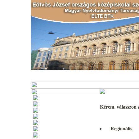
MNYT MT
ELTE
Versenykiírás 2024-re
Kapcsolat
Kérem, válasszon a
Nevezés 2024
Versenyeredmények
Szabályzat 2024
Díjazott tanárok
Regionális
Díjazott iskolák