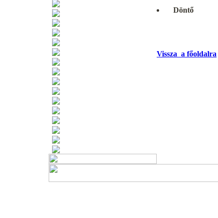
Támogatóink
Döntő
Beszédtémák ÚJ!
Naptár ÚJ!
Könyvajánló ÚJ!
A versenyről
A verseny értékelése
Vissza a főoldalra
Vélemények a versenyről
A verseny anyaga
Gyakorlóanyagok
Hasznos oldalak
Jelentkezés a honlapon
Regisztráció hírlevélre
Oklevélminta
Emléklapminta
Hírek rólunk
Beszámoló 2023