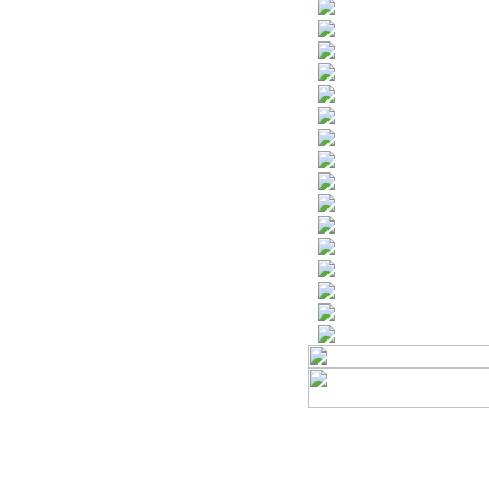
Támogatóink
Beszédtémák ÚJ!
Naptár ÚJ!
Könyvajánló ÚJ!
A versenyről
A verseny értékelése
Vélemények a verseny
A verseny anyaga
Gyakorlóanyagok
Hasznos oldalak
Jelentkezés a honlap
Regisztráció hírlevélr
Oklevélminta
Emléklapminta
Hírek rólunk
Beszámoló 2023