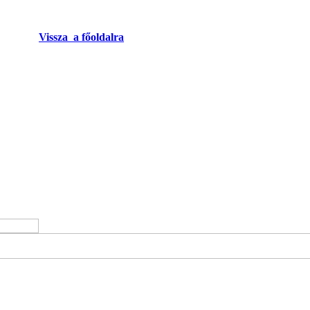
Vissza a főoldalra
ről
on
e