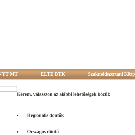
NYT MT
ELTE BTK
Szakmódszertani Közp
Kérem, válasszon az alábbi lehetőségek közül:
re
Regionális döntők
Országos döntő