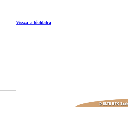
Vissza a főoldalra
nyről
pon
re