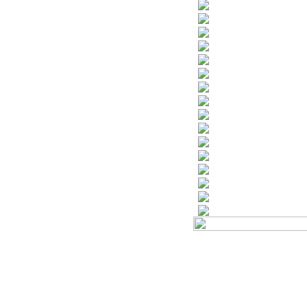
Támogatóink
Beszédtémák ÚJ!
Naptár ÚJ!
Könyvajánló ÚJ!
A versenyről
A verseny értékelése
Vélemények a verse
A verseny anyaga
Gyakorlóanyagok
Hasznos oldalak
Jelentkezés a honla
Regisztráció hírlevél
Oklevélminta
Emléklapminta
Hírek rólunk
Beszámoló 2023