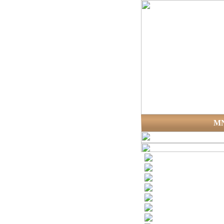
M
Versenykiírás 2024-
Kapcsolat
Nevezés 2024
Versenyeredmények
Szabályzat 2024
Díjazott tanárok
Díjazott iskolák